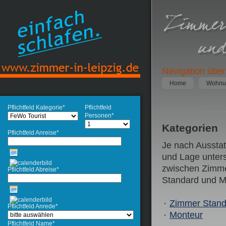
Navigation übe
Home
Wohnu
Pflichtfeld
Kategorie
*
Pflichtfeld
Personen
*
Kategorien
Pflichtfeld
Anreise
*
Je nach Aussta
und Lage unter
zwischen Zimm
Pflichtfeld
Abreise
*
Standard und Mo
Zimmer Stand
Pflichtfeld
Anrede
*
Monteur
Pflichtfeld
Name
*